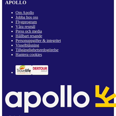
APOLLO
Om Apollo
Jobba hos oss
Flygprogram
Våra resmål
Press och media
Hållbart resande
Personuppgifter & integritet
Visselblåsning
Tillgänglighetsredogörelse
Hantera cookies