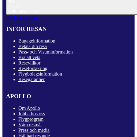
Chatt
10/8: 09.00-17.00
Till Kundservice
INFÖR RESAN
Bagageinformation
Betala din resa
Pass- och Visuminformation
Bra att veta
Resevillkor
Reseförsäkring
Flygbolagsinformation
Resegarantier
APOLLO
Om Apollo
Jobba hos oss
Flygprogram
Våra resmål
Press och media
Hållbart resande