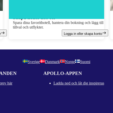
Skapa konto hos oss
.
Spara dina favorithotell, hantera din bokning och lägg till
tillval och utflykter.
r
Logga in eller skapa konto
Sverige
Danmark
Norge
Suomi
DANDEN
APOLLO-APPEN
brev här
Ladda ned och låt dig inspireras