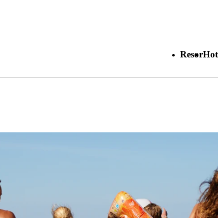
Resor
Hot