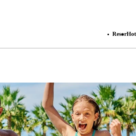
Resor
Hot