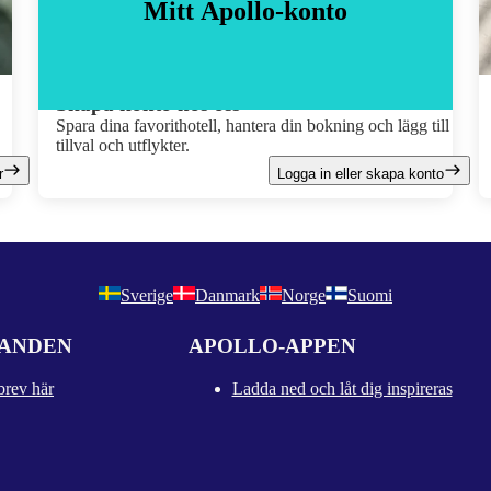
Mitt Apollo-konto
Skapa konto hos oss
.
Spara dina favorithotell, hantera din bokning och lägg till
tillval och utflykter.
r
Logga in eller skapa konto
Sverige
Danmark
Norge
Suomi
DANDEN
APOLLO-APPEN
brev här
Ladda ned och låt dig inspireras