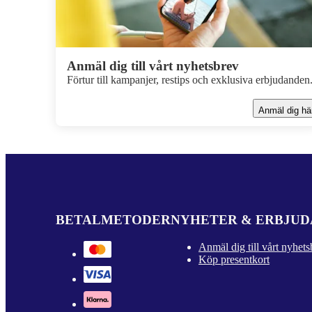
Anmäl dig till vårt nyhetsbrev
Förtur till kampanjer, restips och exklusiva erbjudanden
Anmäl dig hä
BETALMETODER
NYHETER & ERBJU
Anmäl dig till vårt nyhets
Köp presentkort