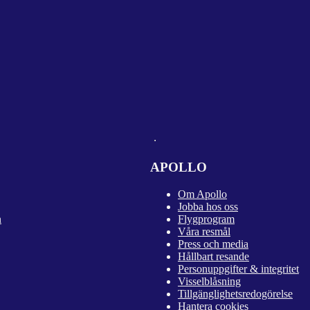
APOLLO
Om Apollo
Jobba hos oss
n
Flygprogram
Våra resmål
Press och media
Hållbart resande
Personuppgifter & integritet
Visselblåsning
Tillgänglighetsredogörelse
Hantera cookies