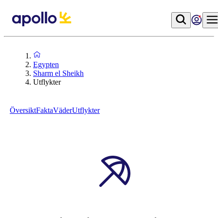
Egypten
Sharm el Sheikh
Utflykter
Översikt
Fakta
Väder
Utflykter