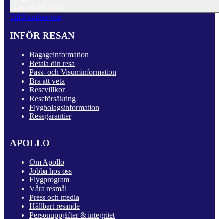
Chatt
10/8: 09.00-17.00
Till Kundservice
INFÖR RESAN
Bagageinformation
Betala din resa
Pass- och Visuminformation
Bra att veta
Resevillkor
Reseförsäkring
Flygbolagsinformation
Resegarantier
APOLLO
Om Apollo
Jobba hos oss
Flygprogram
Våra resmål
Press och media
Hållbart resande
Personuppgifter & integritet