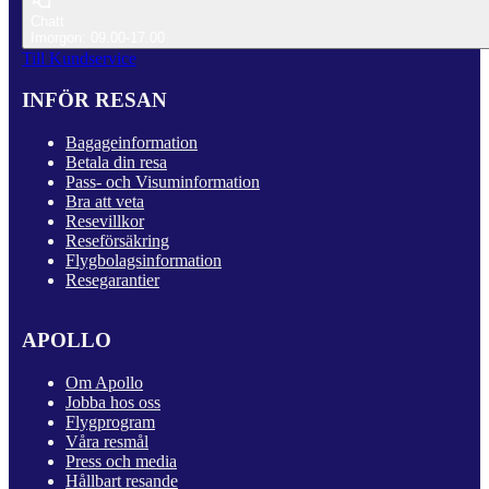
Chatt
Imorgon: 09.00-17.00
Till Kundservice
INFÖR RESAN
Bagageinformation
Betala din resa
Pass- och Visuminformation
Bra att veta
Resevillkor
Reseförsäkring
Flygbolagsinformation
Resegarantier
APOLLO
Om Apollo
Jobba hos oss
Flygprogram
Våra resmål
Press och media
Hållbart resande