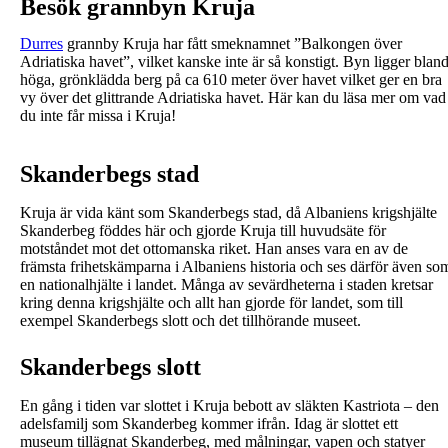
Besök grannbyn Kruja
Durres
grannby Kruja har fått smeknamnet ”Balkongen över
Adriatiska havet”, vilket kanske inte är så konstigt. Byn ligger blan
höga, grönklädda berg på ca 610 meter över havet vilket ger en bra
vy över det glittrande Adriatiska havet. Här kan du läsa mer om vad
du inte får missa i Kruja!
Skanderbegs stad
Kruja är vida känt som Skanderbegs stad, då Albaniens krigshjälte
Skanderbeg föddes här och gjorde Kruja till huvudsäte för
motståndet mot det ottomanska riket. Han anses vara en av de
främsta frihetskämparna i Albaniens historia och ses därför även so
en nationalhjälte i landet. Många av sevärdheterna i staden kretsar
kring denna krigshjälte och allt han gjorde för landet, som till
exempel Skanderbegs slott och det tillhörande museet.
Skanderbegs slott
En gång i tiden var slottet i Kruja bebott av släkten Kastriota – den
adelsfamilj som Skanderbeg kommer ifrån. Idag är slottet ett
museum tillägnat Skanderbeg, med målningar, vapen och statyer