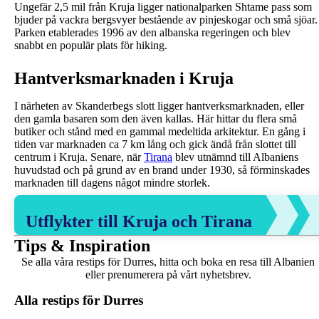
Ungefär 2,5 mil från Kruja ligger nationalparken Shtame pass som
bjuder på vackra bergsvyer bestående av pinjeskogar och små sjöar.
Parken etablerades 1996 av den albanska regeringen och blev
snabbt en populär plats för hiking.
Hantverksmarknaden i Kruja
I närheten av Skanderbegs slott ligger hantverksmarknaden, eller
den gamla basaren som den även kallas. Här hittar du flera små
butiker och stånd med en gammal medeltida arkitektur. En gång i
tiden var marknaden ca 7 km lång och gick ändå från slottet till
centrum i Kruja. Senare, när
Tirana
blev utnämnd till Albaniens
huvudstad och på grund av en brand under 1930, så förminskades
marknaden till dagens något mindre storlek.
Utflykter till Kruja och Tirana
Tips & Inspiration
Se alla våra restips för Durres, hitta och boka en resa till Albanien
eller prenumerera på vårt nyhetsbrev.
Alla restips för Durres