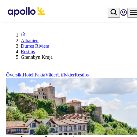
Albanien
Durres Riviera
Restips
Grannbyn Kruja
Översikt
Hotell
Fakta
Väder
Utflykter
Restips