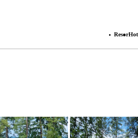
Resor
Hot