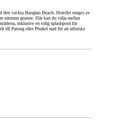
id den vackra Bangtao Beach. Hotellet omges av
om närmsta granne. Här kan du välja mellan
rådena, inklusive en rolig splashpool för
t till Patong eller Phuket stad för att utforska