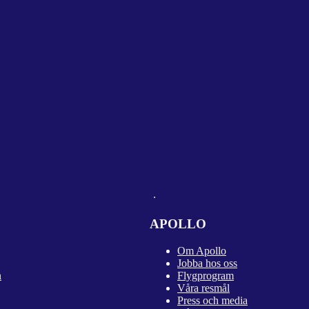
APOLLO
Om Apollo
Jobba hos oss
n
Flygprogram
Våra resmål
Press och media