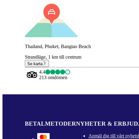
Thailand, Phuket, Bangtao Beach
Strandläge,
1 km till centrum
Se karta
4.4
213 omdömen
BETALMETODER
NYHETER & ERBJU
Anmäl dig till vårt nyhets