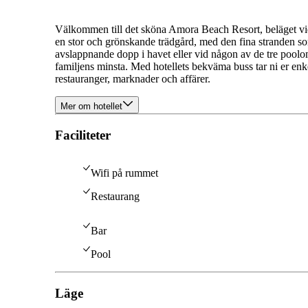
Välkommen till det sköna Amora Beach Resort, beläget v
en stor och grönskande trädgård, med den fina stranden s
avslappnande dopp i havet eller vid någon av de tre poolom
familjens minsta. Med hotellets bekväma buss tar ni er enkel
restauranger, marknader och affärer.
Mer om hotellet
Faciliteter
Wifi på rummet
Restaurang
Bar
Pool
Läge