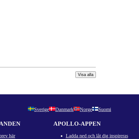
Visa alla
Sverige
Danmark
Norge
Suomi
DANDEN
APOLLO-APPEN
brev här
Ladda ned och låt dig inspireras