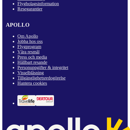
Flygbolagsinformation
Resegarantier
APOLLO
Om Apollo
Jobba hos oss
Flygprogram
Våra resmål
Press och media
Hållbart resande
Personuppgifter & integritet
Visselblåsning
Tillgänglighetsredogörelse
Hantera cookies