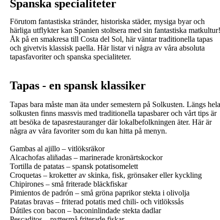
Spanska specialiteter
Förutom fantastiska stränder, historiska städer, mysiga byar och
härliga utflykter kan Spanien stoltsera med sin fantastiska matkultur
Åk på en smakresa till Costa del Sol, här väntar traditionella tapas
och givetvis klassisk paella. Här listar vi några av våra absoluta
tapasfavoriter och spanska specialiteter.
Tapas - en spansk klassiker
Tapas bara måste man äta under semestern på Solkusten. Längs hel
solkusten finns massvis med traditionella tapasbarer och vårt tips är
att besöka de tapasrestauranger där lokalbefolkningen äter. Här är
några av våra favoriter som du kan hitta på menyn.
Gambas al ajillo – vitlöksräkor
Alcachofas aliñadas – marinerade kronärtskockor
Tortilla de patatas – spansk potatisomelett
Croquetas – kroketter av skinka, fisk, grönsaker eller kyckling
Chipirones – små friterade bläckfiskar
Pimientos de padrón – små gröna paprikor stekta i olivolja
Patatas bravas – friterad potatis med chili- och vitlökssås
Dátiles con bacon – baconinlindade stekta dadlar
Pescaditos – pyttesmå friterade fiskar