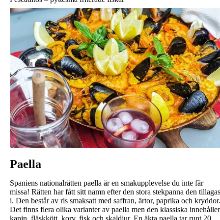
Paella
Spaniens nationalrätten paella är en smakupplevelse du inte får
missa! Rätten har fått sitt namn efter den stora stekpanna den tillaga
i. Den består av ris smaksatt med saffran, ärtor, paprika och kryddor
Det finns flera olika varianter av paella men den klassiska innehåller
kanin, fläskkött, korv, fisk och skaldjur. En äkta paella tar runt 20