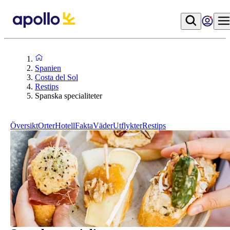
Spanien
Costa del Sol
Restips
Spanska specialiteter
Översikt
Orter
Hotell
Fakta
Väder
Utflykter
Restips