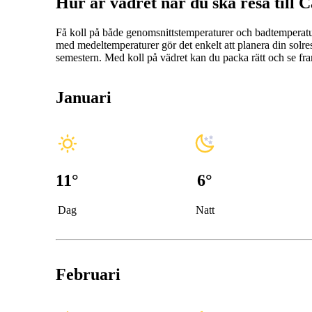
Hur är vädret när du ska resa till 
Få koll på både genomsnittstemperaturer och badtemperat
med medeltemperaturer gör det enkelt att planera din solres
semestern. Med koll på vädret kan du packa rätt och se fr
Januari
11
°
6
°
Dag
Natt
Februari