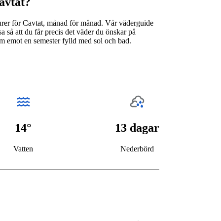
Cavtat?
urer för Cavtat, månad för månad. Vår väderguide
a så att du får precis det väder du önskar på
am emot en semester fylld med sol och bad.
14°
13 dagar
Vatten
Nederbörd