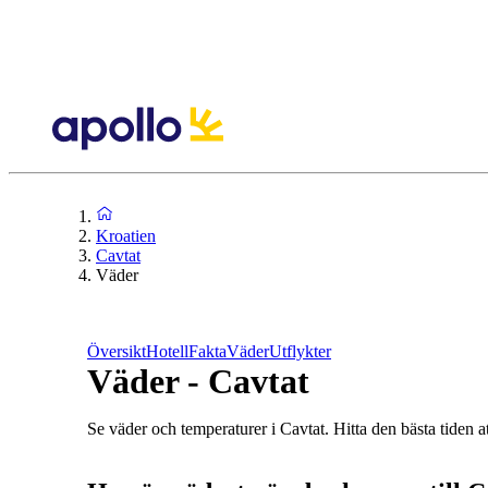
Kroatien
Cavtat
Väder
Översikt
Hotell
Fakta
Väder
Utflykter
Väder - Cavtat
Se väder och temperaturer i Cavtat. Hitta den bästa tiden at