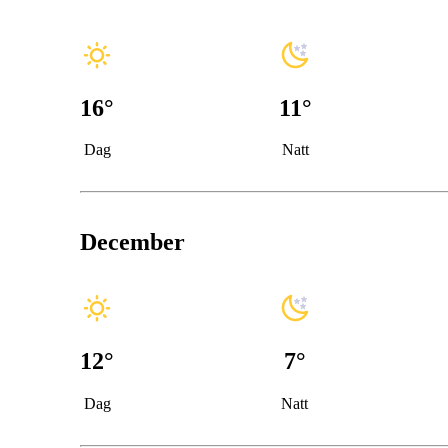
16
°
11
°
Dag
Natt
December
12
°
7
°
Dag
Natt