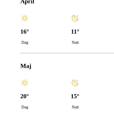
April
16
°
11
°
Dag
Natt
Maj
20
°
15
°
Dag
Natt