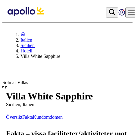
Italien
Sicilien
Hotell
Villa White Sapphire
Solmar Villas
Villa White Sapphire
Sicilien, Italien
Översikt
Fakta
Kundomdömen
Fakta – vissa faciliteter/aktiviteter mot