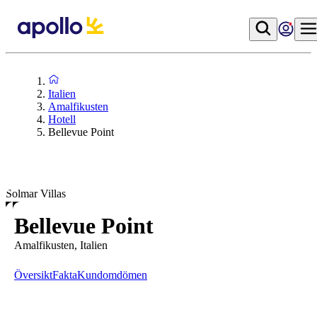
Italien
Amalfikusten
Hotell
Bellevue Point
Solmar Villas
Bellevue Point
Amalfikusten, Italien
Översikt
Fakta
Kundomdömen