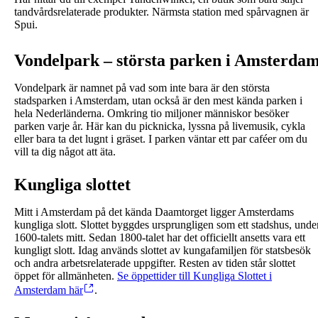
tandvårdsrelaterade produkter. Närmsta station med spårvagnen är
Spui.
Vondelpark – största parken i Amsterda
Vondelpark är namnet på vad som inte bara är den största
stadsparken i Amsterdam, utan också är den mest kända parken i
hela Nederländerna. Omkring tio miljoner människor besöker
parken varje år. Här kan du picknicka, lyssna på livemusik, cykla
eller bara ta det lugnt i gräset. I parken väntar ett par caféer om du
vill ta dig något att äta.
Kungliga slottet
Mitt i Amsterdam på det kända Daamtorget ligger Amsterdams
kungliga slott. Slottet byggdes ursprungligen som ett stadshus, unde
1600-talets mitt. Sedan 1800-talet har det officiellt ansetts vara ett
kungligt slott. Idag används slottet av kungafamiljen för statsbesök
och andra arbetsrelaterade uppgifter. Resten av tiden står slottet
öppet för allmänheten.
Se öppettider till Kungliga Slottet i
Amsterdam här
.