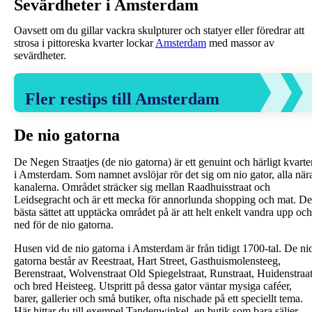
Sevärdheter i Amsterdam
Oavsett om du gillar vackra skulpturer och statyer eller föredrar att
strosa i pittoreska kvarter lockar
Amsterdam
med massor av
sevärdheter.
Fler restips till Amsterdam
De nio gatorna
De Negen Straatjes (de nio gatorna) är ett genuint och härligt kvarte
i Amsterdam. Som namnet avslöjar rör det sig om nio gator, alla när
kanalerna. Området sträcker sig mellan Raadhuisstraat och
Leidsegracht och är ett mecka för annorlunda shopping och mat. De
bästa sättet att upptäcka området på är att helt enkelt vandra upp och
ned för de nio gatorna.
Husen vid de nio gatorna i Amsterdam är från tidigt 1700-tal. De ni
gatorna består av Reestraat, Hart Street, Gasthuismolensteeg,
Berenstraat, Wolvenstraat Old Spiegelstraat, Runstraat, Huidenstraa
och bred Heisteeg. Utspritt på dessa gator väntar mysiga caféer,
barer, gallerier och små butiker, ofta nischade på ett speciellt tema.
Här hittar du till exempel Tandenwinkel, en butik som bara säljer