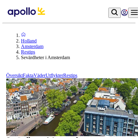
Holland
Amsterdam
Restips
Sevärdheter i Amsterdam
Översikt
Fakta
Väder
Utflykter
Restips