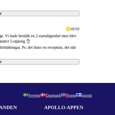
al
10
/
10
nigt. Vi hade beställt en 2-rumslägenhet men blev
nitivt 5-stjärnig 👌
örbättringar. Ps: det finns en reception, det står
al
Sverige
Danmark
Norge
Suomi
DANDEN
APOLLO-APPEN