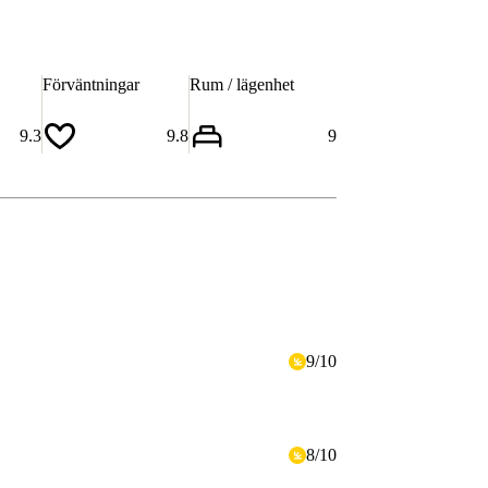
Förväntningar
Rum / lägenhet
9.3
9.8
9
9
/
10
8
/
10