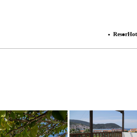
Resor
Hot