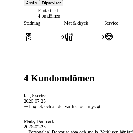
Apollo
Tripadvisor
Fantastiskt
9.0
4 omdömen
Städning
Mat & dryck
Service
9
9
4 Kundomdömen
Ida
, Sverige
2026-07-25
Lugnet, och att det var litet och mysigt.
Mads
, Danmark
2026-05-23
Personalen! De var så söta och snälla. Verkligen härligt!