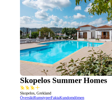
Skopelos Summer Homes
Skopelos, Grekland
Översikt
Rumstyper
Fakta
Kundomdömen