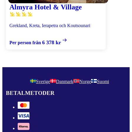
Almyra Hotel & Village
Grekland, Kreta, Ierapetra och Koutsounari
6 378 kr
Per person från
Sverige
Danmark
Norge
Suomi
BETALMETODER