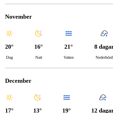
November
20
°
16
°
21°
8 daga
Dag
Natt
Vatten
Nederbörd
December
17
°
13
°
19°
12 daga