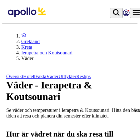
Grekland
Kreta
Ierapetra och Koutsounari
Väder
Översikt
Hotell
Fakta
Väder
Utflykter
Restips
Väder - Ierapetra &
Koutsounari
Se väder och temperaturer i Ierapetra & Koutsounari. Hitta den bäst
tiden att resa och planera din semester efter klimatet.
Hur är vädret när du ska resa till