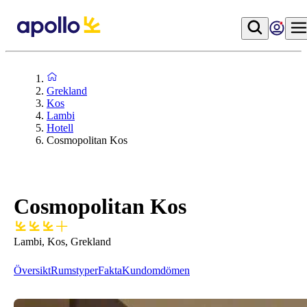
Grekland
Kos
Lambi
Hotell
Cosmopolitan Kos
Cosmopolitan Kos
Lambi, Kos, Grekland
Översikt
Rumstyper
Fakta
Kundomdömen