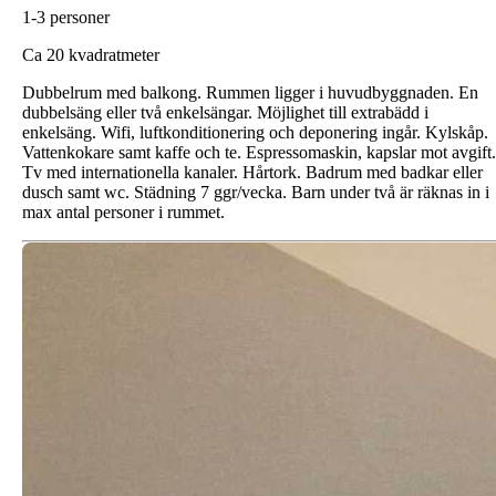
1-3 personer
C
a 20 kvadratmeter
Dubbelrum med balkong. Rummen ligger i huvudbyggnaden. En
dubbelsäng eller två enkelsängar. Möjlighet till extrabädd i
enkelsäng. Wifi, luftkonditionering och deponering ingår. Kylskåp.
Vattenkokare samt kaffe och te. Espressomaskin, kapslar mot avgift.
Tv med internationella kanaler. Hårtork. Badrum med badkar eller
dusch samt wc. Städning 7 ggr/vecka. Barn under två är räknas in i
max antal personer i rummet.