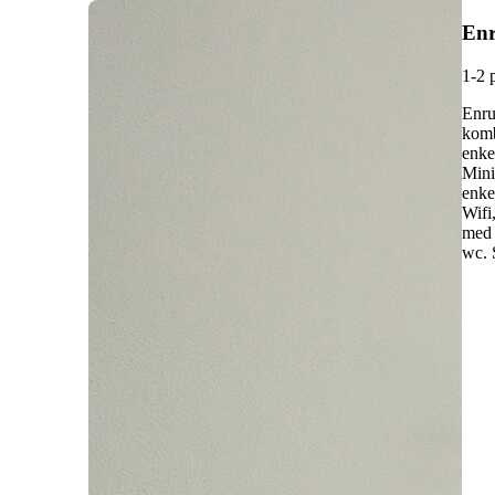
Enr
1-2 
Enru
komb
enke
Mini
enke
Wifi
med 
wc. 