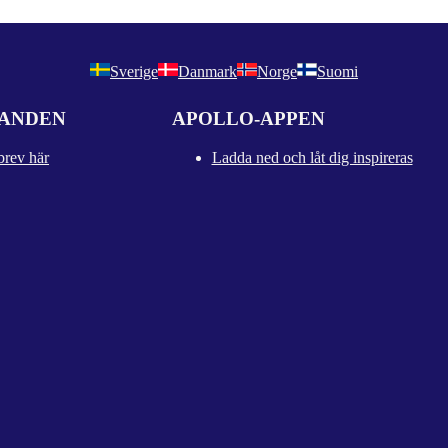
Sverige
Danmark
Norge
Suomi
DANDEN
APOLLO-APPEN
brev här
Ladda ned och låt dig inspireras