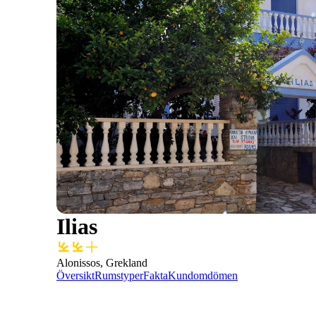
Ilias
Alonissos, Grekland
Översikt
Rumstyper
Fakta
Kundomdömen