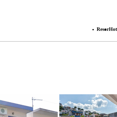
Resor
Hot