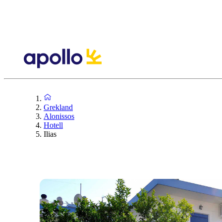
Grekland
Alonissos
Hotell
Ilias