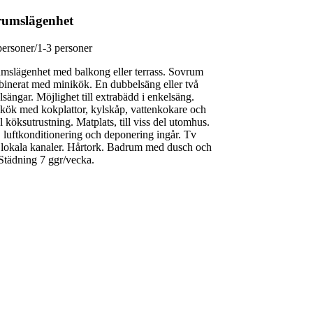
umslägenhet
personer/1-3 personer
mslägenhet med balkong eller terrass. Sovrum
inerat med minikök. En dubbelsäng eller två
lsängar. Möjlighet till extrabädd i enkelsäng.
kök med kokplattor, kylskåp, vattenkokare och
l köksutrustning. Matplats, till viss del utomhus.
, luftkonditionering och deponering ingår. Tv
lokala kanaler. Hårtork. Badrum med dusch och
Städning 7 ggr/vecka.