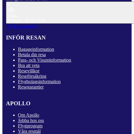
Chatt
Imorgon: 09.00-17.00
Till Kundservice
INFÖR RESAN
Bagageinformation
Betala din resa
Pass- och Visuminformation
Bra att veta
Resevillkor
Reseförsäkring
Flygbolagsinformation
Resegarantier
APOLLO
Om Apollo
Jobba hos oss
Flygprogram
Våra resmål