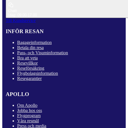
Chatt
Idag: 09.00-17.00
Till Kundservice
INFÖR RESAN
Bagageinformation
Betala din resa
Pass- och Visuminformation
Bra att veta
Resevillkor
Reseförsäkring
Flygbolagsinformation
Resegarantier
APOLLO
Om Apollo
Jobba hos oss
Flygprogram
Våra resmål
Press och media