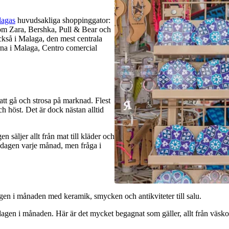
agas
huvudsakliga shoppinggator:
som Zara, Bershka, Pull & Bear och
kså i Malaga, den mest centrala
orna i Malaga, Centro comercial
 att gå och strosa på marknad. Flest
h höst. Det är dock nästan alltid
säljer allt från mat till kläder och
ndagen varje månad, men fråga i
en i månaden med keramik, smycken och antikviteter till salu.
agen i månaden. Här är det mycket begagnat som gäller, allt från väskor 