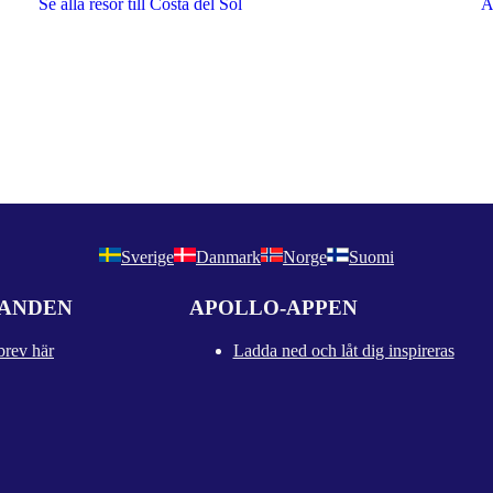
Se alla resor till Costa del Sol
A
Sverige
Danmark
Norge
Suomi
DANDEN
APOLLO-APPEN
brev här
Ladda ned och låt dig inspireras