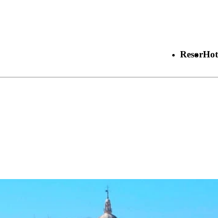
Resor
Hot