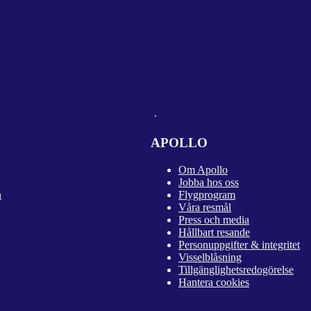
APOLLO
Om Apollo
Jobba hos oss
n
Flygprogram
Våra resmål
Press och media
Hållbart resande
Personuppgifter & integritet
Visselblåsning
Tillgänglighetsredogörelse
Hantera cookies