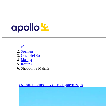
Spanien
Costa del Sol
Malaga
Restips
Shopping i Malaga
Översikt
Hotell
Fakta
Väder
Utflykter
Restips