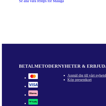
Se alla våra restips för Malaga
BETALMETODER
NYHETER & ERBJU
Anmäl dig till vårt nyhets
Köp presentkort