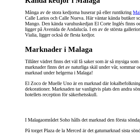
Kända kedjor i Malaga
Många av de stora kedjorna huserar på eller runtikring
Mal
Calle Larios och Calle Nueva. Här väntar kända butiker 
Mango. Den kända varuhuskedjan El Corte Inglés finns oc
ligger på Avenida de Andalucía. I en av de största galleri
Vialia, ligger också de flesta kedjor.
Marknader i Malaga
Tillåter vädret finns det väl få saker som är så mysiga som
marknader finns det av naturliga skäl under vår, sommar oc
marknad under helgerna i Malaga!
El Zoco de Muelle Uno är en marknad där lokalbefolkningen 
dekorationer. Marknaden tar vanligtvis plats den andra sö
hotellets reception för säkerhetsskull.
I Malagaområdet Soho hålls det marknad den första söndag
På torget Plaza de la Merced är det gatumarknad sista sönd