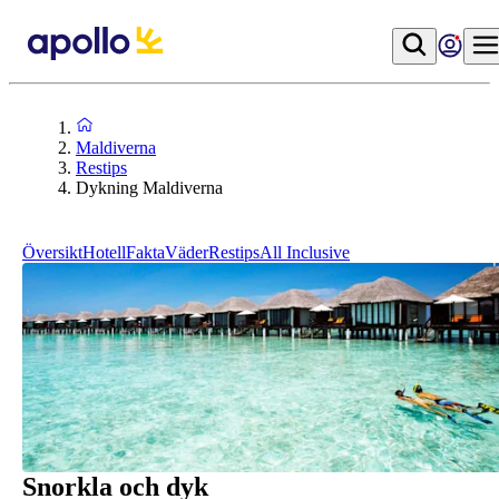
Maldiverna
Restips
Dykning Maldiverna
Översikt
Hotell
Fakta
Väder
Restips
All Inclusive
Snorkla och dyk