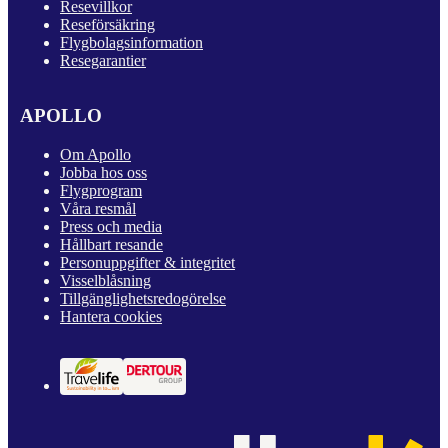
Resevillkor
Reseförsäkring
Flygbolagsinformation
Resegarantier
APOLLO
Om Apollo
Jobba hos oss
Flygprogram
Våra resmål
Press och media
Hållbart resande
Personuppgifter & integritet
Visselblåsning
Tillgänglighetsredogörelse
Hantera cookies