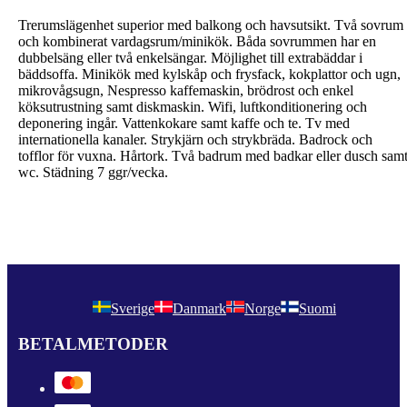
Trerumslägenhet superior med balkong och havsutsikt. Två sovrum
och kombinerat vardagsrum/minikök. Båda sovrummen har en
dubbelsäng eller två enkelsängar. Möjlighet till extrabäddar i
bäddsoffa. Minikök med kylskåp och frysfack, kokplattor och ugn,
mikrovågsugn, Nespresso kaffemaskin, brödrost och enkel
köksutrustning samt diskmaskin. Wifi, luftkonditionering och
deponering ingår. Vattenkokare samt kaffe och te. Tv med
internationella kanaler. Strykjärn och strykbräda. Badrock och
tofflor för vuxna. Hårtork. Två badrum med badkar eller dusch sam
wc. Städning 7 ggr/vecka.
Sverige
Danmark
Norge
Suomi
BETALMETODER