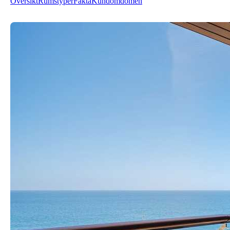
Översikt
Rumstyper
Fakta
Kundomdömen