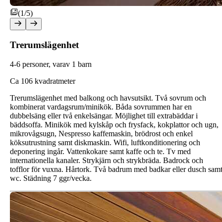
(1/5)
Trerumslägenhet
4-6 personer, varav 1 barn
C
a 106 kvadratmeter
Trerumslägenhet med balkong och havsutsikt. Två sovrum och
kombinerat vardagsrum/minikök. Båda sovrummen har en
dubbelsäng eller två enkelsängar. Möjlighet till extrabäddar i
bäddsoffa. Minikök med kylskåp och frysfack, kokplattor och ugn,
mikrovågsugn, Nespresso kaffemaskin, brödrost och enkel
köksutrustning samt diskmaskin. Wifi, luftkonditionering och
deponering ingår. Vattenkokare samt kaffe och te. Tv med
internationella kanaler. Strykjärn och strykbräda. Badrock och
tofflor för vuxna. Hårtork. Två badrum med badkar eller dusch sam
wc. Städning 7 ggr/vecka.