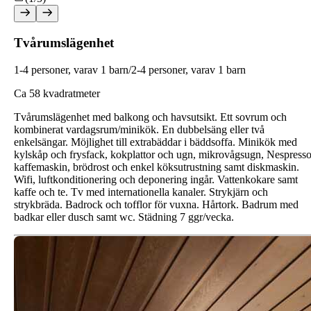
Tvårumslägenhet
1-4 personer, varav 1 barn/2-4 personer, varav 1 barn
C
a 58 kvadratmeter
Tvårumslägenhet med balkong och havsutsikt. Ett sovrum och
kombinerat vardagsrum/minikök. En dubbelsäng eller två
enkelsängar. Möjlighet till extrabäddar i bäddsoffa. Minikök med
kylskåp och frysfack, kokplattor och ugn, mikrovågsugn, Nespress
kaffemaskin, brödrost och enkel köksutrustning samt diskmaskin.
Wifi, luftkonditionering och deponering ingår. Vattenkokare samt
kaffe och te. Tv med internationella kanaler. Strykjärn och
strykbräda. Badrock och tofflor för vuxna. Hårtork. Badrum med
badkar eller dusch samt wc. Städning 7 ggr/vecka.