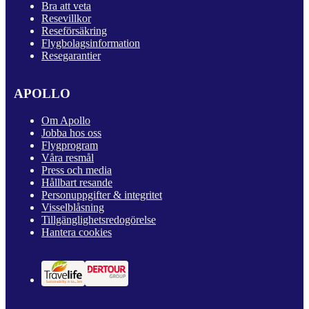
Bra att veta
Resevillkor
Reseförsäkring
Flygbolagsinformation
Resegarantier
APOLLO
Om Apollo
Jobba hos oss
Flygprogram
Våra resmål
Press och media
Hållbart resande
Personuppgifter & integritet
Visselblåsning
Tillgänglighetsredogörelse
Hantera cookies