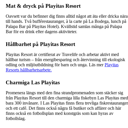
Mat & dryck på Playitas Resort
Oavsett var du befinner dig finns alltid något att äta eller dricka nära
till hands. Två bufférestauranger, à la carte på La Bodega, lunch på
Palapa Bar på Playitas Hotel). Kvällstid samlas många på Palapa
Bar för en drink efter dagens aktiviteter.
Hållbarhet på Playitas Resort
Playitas Resort är certifierat av Travelife och arbetar aktivt med
hållbar turism – från energibesparing och återvinning till ekologisk
odling och miljöutbildning för barn och unga. Läs mer
Playitas
Resorts hållbarhetsarbete.
Charmiga Las Playitas
Promenera längs med den fina strandpromenaden som stäcker sig
från Playitas Resort till den charmiga lilla fiskebyn Las Playitas med
bara 300 invånare. I Las Playitas finns flera trevliga fiskrestauranger
och ett café. Det finns också några få butiker och affärer och här
finns också en fotbollsplan med konstgräs som kan hyras av
fotbollslag.