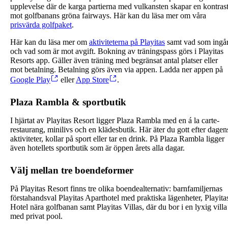
upplevelse där de karga partierna med vulkansten skapar en kontras
mot golfbanans gröna fairways. Här kan du läsa mer om våra
prisvärda golfpaket
.
Här kan du läsa mer om
aktiviteterna på Playitas
samt vad som ingå
och vad som är mot avgift. Bokning av träningspass görs i Playitas
Resorts app. Gäller även träning med begränsat antal platser eller
mot betalning. Betalning görs även via appen. Ladda ner appen på
Google Play
eller
App Store
.
Plaza Rambla & sportbutik
I hjärtat av Playitas Resort ligger Plaza Rambla med en á la carte-
restaurang, minilivs och en klädesbutik. Här äter du gott efter dagen
aktiviteter, kollar på sport eller tar en drink. På Plaza Rambla ligger
även hotellets sportbutik som är öppen årets alla dagar.
Välj mellan tre boendeformer
På Playitas Resort finns tre olika boendealternativ: barnfamiljernas
förstahandsval Playitas Aparthotel med praktiska lägenheter, Playita
Hotel nära golfbanan samt Playitas Villas, där du bor i en lyxig villa
med privat pool.