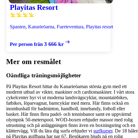
Playitas Resort
Spanien, Kanarieöarna, Fuerteventura, Playitas resort
3 666 kr
Per person från
Mer om resmålet
Oändliga träningsmöjligheter
På Playitas Resort hittar du Kanarieöarnas största gym med ett
modernt utbud av vikter, maskiner och cardiomaskiner. I vårt stora
cykelcenter hyr vi ut moderna landsvägscyklar, mountainbikes,
fatbikes, löparvagnar, barncyklar med mera. Här finns också en
inomhushall för badminton, handboll, innebandy, fotboll eller
basket. Här finns flera padel- och tennisbanor samt en uppvärmd
olympisk 50-meterspool. WOD-boxen erbjuder massor med rolig
utrustning och på anläggningen finns även en boxningsring och en
klättervägg. Vill du lära dig surfa erbjuder vi
surfkurser
. De 18 håle
på Playitas golfbana har par 67. Besökaren bjuds på en rolig