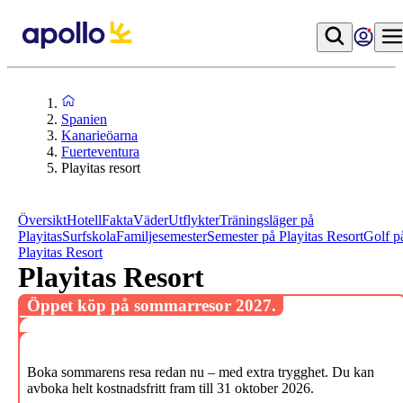
Spanien
Kanarieöarna
Fuerteventura
Playitas resort
Översikt
Hotell
Fakta
Väder
Utflykter
Träningsläger på
Playitas
Surfskola
Familjesemester
Semester på Playitas Resort
Golf p
Playitas Resort
Playitas Resort
Öppet köp på sommarresor 2027.
Boka sommarens resa redan nu – med extra trygghet. Du kan
avboka helt kostnadsfritt fram till 31 oktober 2026.