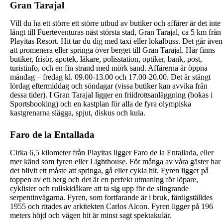
Gran Tarajal
Vill du ha ett större ett större utbud av butiker och affärer är det inte
långt till Fuerteventuras näst största stad, Gran Tarajal, ca 5 km från
Playitas Resort. Hit tar du dig med taxi eller lokalbuss. Det går även
att promenera eller springa över berget till Gran Tarajal. Här finns
butiker, frisör, apotek, läkare, polisstation, optiker, bank, post,
turistinfo, och en fin strand med mörk sand. Affärerna är öppna
måndag – fredag kl. 09.00-13.00 och 17.00-20.00. Det är stängt
lördag eftermiddag och söndagar (vissa butiker kan avvika från
dessa tider). I Gran Tarajal ligger en friidrottsanläggning (bokas i
Sportsbooking) och en kastplan för alla de fyra olympiska
kastgrenarna slägga, spjut, diskus och kula.
Faro de la Entallada
Cirka 6,5 kilometer från Playitas ligger Faro de la Entallada, eller
mer känd som fyren eller Lighthouse. För många av våra gäster har
det blivit ett måste att springa, gå eller cykla hit. Fyren ligger på
toppen av ett berg och det är en perfekt utmaning för löpare,
cyklister och rullskidåkare att ta sig upp för de slingrande
serpentinvägarna. Fyren, som fortfarande är i bruk, färdigställdes
1955 och ritades av arkitekten Carlos Alcon. Fyren ligger på 196
meters höjd och vägen hit är minst sagt spektakulär.