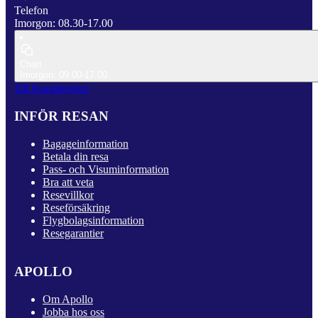
Telefon
Imorgon: 08.30-17.00
Chatt
Imorgon: 09.00-17.00
Till Kundservice
INFÖR RESAN
Bagageinformation
Betala din resa
Pass- och Visuminformation
Bra att veta
Resevillkor
Reseförsäkring
Flygbolagsinformation
Resegarantier
APOLLO
Om Apollo
Jobba hos oss