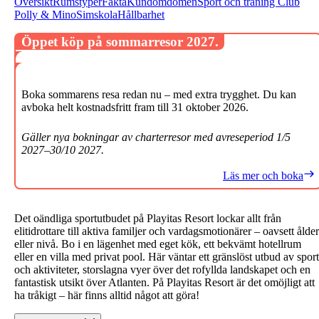
Översikt
Rumstyper
Fakta
Kundomdömen
Sport och träning
Club
Polly & Mino
Simskola
Hållbarhet
Öppet köp på sommarresor 2027.
Boka sommarens resa redan nu – med extra trygghet. Du kan
avboka helt kostnadsfritt fram till 31 oktober 2026.
Gäller nya bokningar av charterresor med avreseperiod 1/5
2027–30/10 2027.
Läs mer och boka
Det oändliga sportutbudet på Playitas Resort lockar allt från
elitidrottare till aktiva familjer och vardagsmotionärer – oavsett ålder
eller nivå. Bo i en lägenhet med eget kök, ett bekvämt hotellrum
eller en villa med privat pool. Här väntar ett gränslöst utbud av sport
och aktiviteter, storslagna vyer över det rofyllda landskapet och en
fantastisk utsikt över Atlanten. På Playitas Resort är det omöjligt att
ha tråkigt – här finns alltid något att göra!