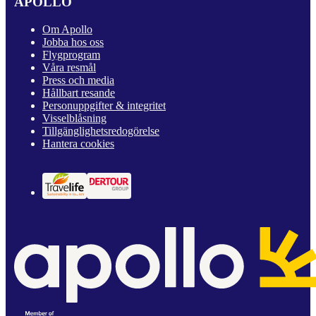
APOLLO
Om Apollo
Jobba hos oss
Flygprogram
Våra resmål
Press och media
Hållbart resande
Personuppgifter & integritet
Visselblåsning
Tillgänglighetsredogörelse
Hantera cookies