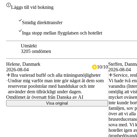
Läggs till vid bokning
Smidig direkttransfer
Inga stopp mellan flygplatsen och hotellet
Utmärkt
8.8
3205 omdömen
Helene
, Danmark
Steffen
, Danm
10
/
10
2026-08-04
2026-08-04
Bra varierad buffé och alla träningsmöjligheter
Service, renl
Undrar mig varför man inte gör något åt dem som
Vi hade två enr
reserverar poolstolar med handdukar och inte
varandra (Inte
använder dem tillräckligt under dagen.
omöjlig att vis
Omdömet är översatt från Danska av AI
mycket oväsen 
inte kunde bort
Visa original
familjen, sov p
över att vi all
brusreducerand
sova med. Vi k
hotellet igen a
öronbedövande 