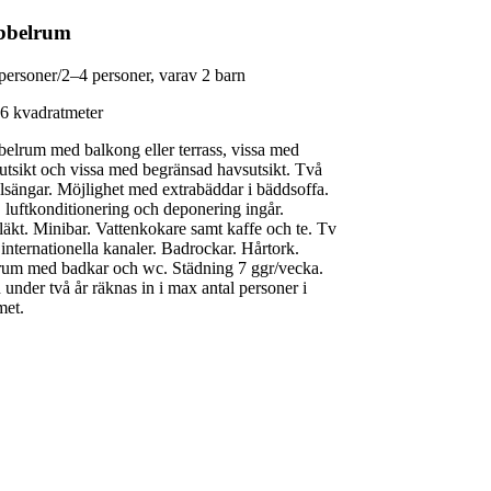
bbelrum
personer/2–4 personer, varav 2 barn
46 kvadratmeter
elrum med balkong eller terrass, vissa med
utsikt och vissa med begränsad havsutsikt. Två
lsängar. Möjlighet med extrabäddar i bäddsoffa.
, luftkonditionering och deponering ingår.
läkt. Minibar. Vattenkokare samt kaffe och te. Tv
internationella kanaler. Badrockar. Hårtork.
um med badkar och wc. Städning 7 ggr/vecka.
 under två år räknas in i max antal personer i
met.