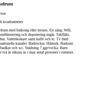
kelrum
rson
6 kvadratmeter
lrum med balkong eller terrass. En säng. Wifi,
konditionering och deponering ingår. Takfläkt.
bar. Vattenkokare samt kaffe och te. Tv med
rnationella kanaler. Badrockar. Hårtork. Badrum
badkar och wc. Städning 7 ggr/vecka. Barn
r två år räknas in i max antal personer i rummet.