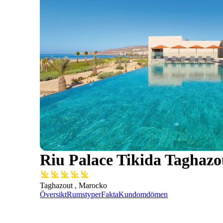
Riu Palace Tikida Taghazo
Taghazout , Marocko
Översikt
Rumstyper
Fakta
Kundomdömen