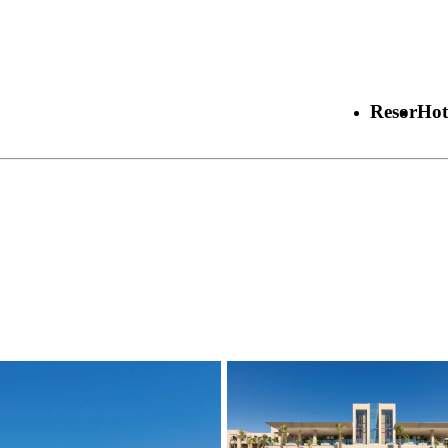
Resor
Hot