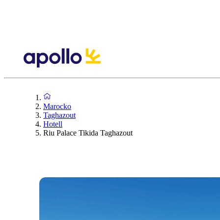
Marocko
Taghazout
Hotell
Riu Palace Tikida Taghazout