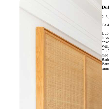
Du
2
–3 
C
a 
Dubb
havs
enke
Wifi
Takf
med 
Badr
Barn
rum