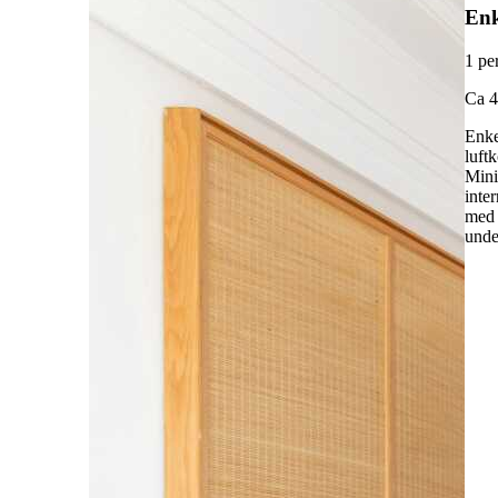
En
1 pe
Ca 4
Enke
luft
Mini
inte
med 
unde