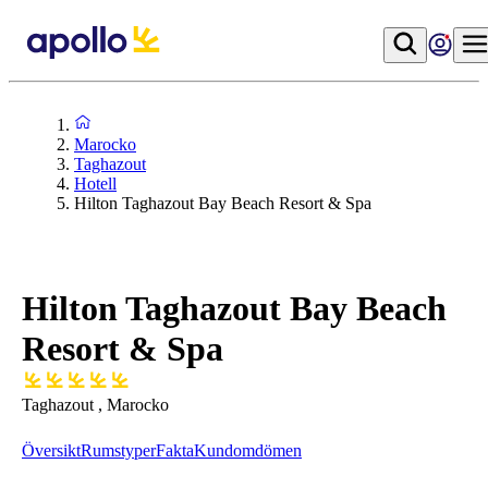
Marocko
Taghazout
Hotell
Hilton Taghazout Bay Beach Resort & Spa
Hilton Taghazout Bay Beach
Resort & Spa
Taghazout , Marocko
Översikt
Rumstyper
Fakta
Kundomdömen