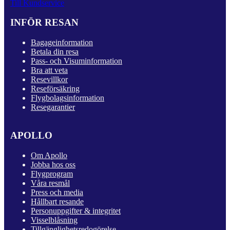
Till Kundservice
INFÖR RESAN
Bagageinformation
Betala din resa
Pass- och Visuminformation
Bra att veta
Resevillkor
Reseförsäkring
Flygbolagsinformation
Resegarantier
APOLLO
Om Apollo
Jobba hos oss
Flygprogram
Våra resmål
Press och media
Hållbart resande
Personuppgifter & integritet
Visselblåsning
Tillgänglighetsredogörelse