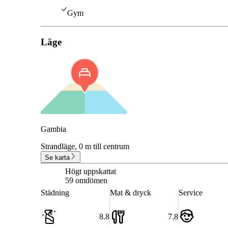
Gym
Läge
Gambia
Strandläge,
0 m till centrum
Se karta
Högt uppskattat
8.0
59 omdömen
Städning
Mat & dryck
Service
8.8
7.8