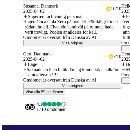
Susanne
, Danmark
Hell
10
/
10
2025-04-02
2025
Superrent och vänlig personal
Pe
Ingen Coca Cola Zero på hotellet. För dåligt för ett
Ver
sådant hotell. Flytande handtvål på rummet hade
ing
varit trevligt. Poolen är alldeles för kall.
anna
Omdömet är översatt från Danska av AI
luf
Omdö
Visa original
Gert
, Danmark
Henr
7
/
10
2025-04-02
2025
Läge
B
Saknade en liten butik där jag kunde köpa solkräm
Mi
samt aftersun !!!!
Omdö
Omdömet är översatt från Danska av AI
Visa original
Visa alla 59 omdömen
4.1
1710 omdömen