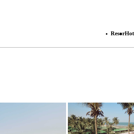
Resor
Hot