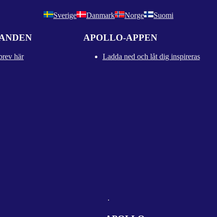
Sverige
Danmark
Norge
Suomi
DANDEN
APOLLO-APPEN
brev här
Ladda ned och låt dig inspireras