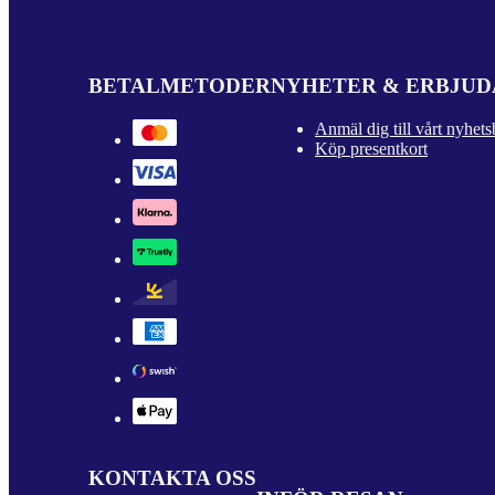
BETALMETODER
NYHETER & ERBJU
Anmäl dig till vårt nyhets
Köp presentkort
KONTAKTA OSS