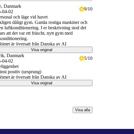
e
, Danmark
9
/
10
-04-02
rsonal och läge vid havet
kligen dåligt gym. Gamla rostiga maskiner och
en luftkonditionering. I er beskrivning stod det
rs att det var ett fräscht, nytt gym med
tkonditionering.
met är översatt från Danska av AI
Visa original
ik
, Danmark
5
/
10
-04-02
eliggenhet
nst positiv (ursprung)
met är översatt från Danska av AI
Visa original
Visa alla