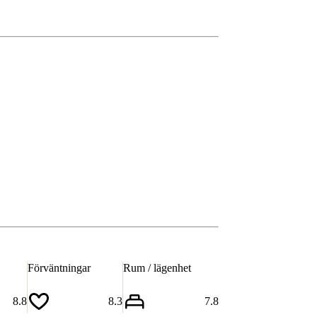
Förväntningar
Rum / lägenhet
8.8
8.3
7.8